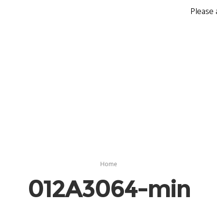
Please 
Home
012A3064-min